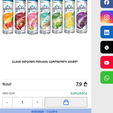
GLADE-ᲒᲚᲔᲘᲓᲘ ᲝᲗᲐᲮᲘᲡ ᲐᲔᲠᲝᲖᲝᲚᲘ 300ᲛᲚ
7.9 ₾
ᲤᲐᲡᲘ
ᲤᲐᲡᲘ
ᲛᲐᲠᲐᲒᲨᲘᲐ
1610-0241
1610-0
-
-
+
ᲛᲘᲜᲘᲛᲣᲛ - 1 ᲪᲐᲚᲘ