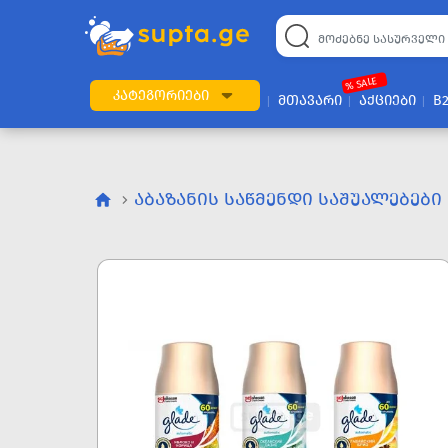
% SALE
ᲙᲐᲢᲔᲒᲝᲠᲘᲔᲑᲘ
ᲛᲗᲐᲕᲐᲠᲘ
ᲐᲥᲪᲘᲔᲑᲘ
B
ᲐᲑᲐᲖᲐᲜᲘᲡ ᲡᲐᲬᲛᲔᲜᲓᲘ ᲡᲐᲨᲣᲐᲚᲔᲑᲔᲑᲘ