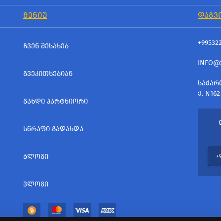
ᲛᲔᲜᲘᲣ
ᲓᲐᲒᲕ
+99532
ᲩᲕᲔᲜ ᲨᲔᲡᲐᲮᲔᲑ
INFO@
ᲒᲕᲔᲙᲘᲗᲮᲔᲑᲘᲐᲜ
ᲡᲐᲥᲐᲠ
Ქ. N162
ᲒᲐᲮᲓᲘ ᲞᲐᲠᲢᲜᲘᲝᲠᲘ
ᲡᲬᲠᲐᲤᲘ ᲒᲐᲓᲐᲮᲓᲐ
ᲑᲚᲝᲒᲘ
ᲕᲚᲝᲒᲘ