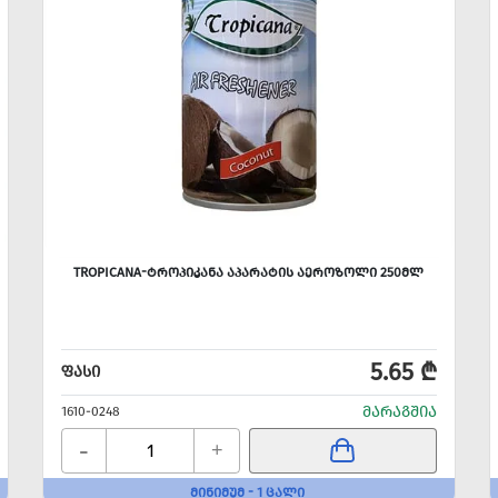
TROPICANA-ᲢᲠᲝᲞᲘᲙᲐᲜᲐ ᲐᲞᲐᲠᲐᲢᲘᲡ ᲐᲔᲠᲝᲖᲝᲚᲘ 250ᲛᲚ
5.65 ₾
ᲤᲐᲡᲘ
ᲛᲐᲠᲐᲒᲨᲘᲐ
1610-0248
-
+
ᲛᲘᲜᲘᲛᲣᲛ - 1 ᲪᲐᲚᲘ