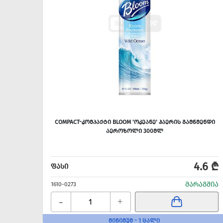
COMPACT-ᲙᲝᲛᲞᲐᲥᲢᲘ BLOOM 'ᲝᲙᲔᲐᲜᲔ' ᲰᲐᲔᲠᲘᲡ ᲒᲐᲛᲬᲛᲔᲜᲓᲘ
ᲐᲔᲠᲝᲖᲝᲚᲘ 300ᲛᲚ
4.6 ₾
ᲤᲐᲡᲘ
ᲛᲐᲠᲐᲒᲨᲘᲐ
1610-0273
-
+
ᲛᲘᲜᲘᲛᲣᲛ - 1 ᲪᲐᲚᲘ