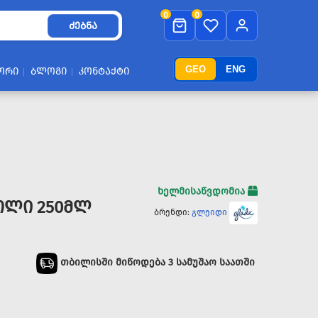
0
0
ᲫᲔᲑᲜᲐ
GEO
ENG
ᲝᲠᲘ
ᲑᲚᲝᲒᲘ
ᲙᲝᲜᲢᲐᲥᲢᲘ
ხელმისაწვდომია
ᲝᲚᲘ 250ᲛᲚ
ბრენდი:
გლეიდი
თბილისში მიწოდება 3 სამუშაო საათში