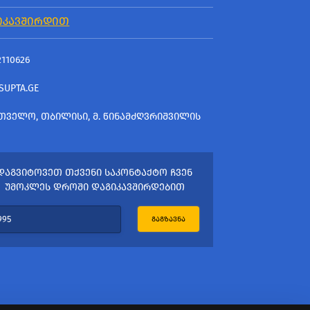
ᲘᲙᲐᲕᲨᲘᲠᲓᲘᲗ
2110626
SUPTA.GE
ᲗᲕᲔᲚᲝ, ᲗᲑᲘᲚᲘᲡᲘ, Მ. ᲬᲘᲜᲐᲛᲫᲦᲕᲠᲘᲨᲕᲘᲚᲘᲡ
ᲓᲐᲒᲕᲘᲢᲝᲕᲔᲗ ᲗᲥᲕᲔᲜᲘ ᲡᲐᲙᲝᲜᲢᲐᲥᲢᲝ ᲩᲕᲔᲜ
ᲣᲛᲝᲙᲚᲔᲡ ᲓᲠᲝᲨᲘ ᲓᲐᲒᲘᲙᲐᲕᲨᲘᲠᲓᲔᲑᲘᲗ
ᲒᲐᲒᲖᲐᲕᲜᲐ