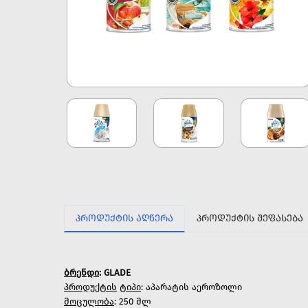
ᲞᲠᲝᲓᲣᲥᲢᲘᲡ ᲐᲦᲬᲔᲠᲐ
ᲞᲠᲝᲓᲣᲥᲢᲘᲡ ᲨᲔᲤᲐᲡᲔᲑᲐ
ბრენდი
: GLADE
პროდუქტის
ტიპი
: აპარატის აეროზოლი
მოცულობა
: 250 მლ