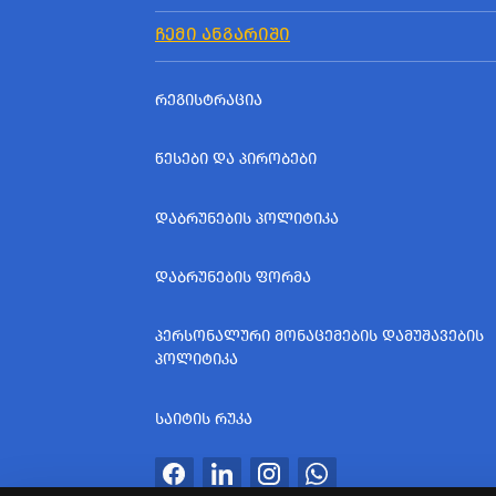
ᲩᲔᲛᲘ ᲐᲜᲒᲐᲠᲘᲨᲘ
ᲠᲔᲒᲘᲡᲢᲠᲐᲪᲘᲐ
ᲬᲔᲡᲔᲑᲘ ᲓᲐ ᲞᲘᲠᲝᲑᲔᲑᲘ
ᲓᲐᲑᲠᲣᲜᲔᲑᲘᲡ ᲞᲝᲚᲘᲢᲘᲙᲐ
ᲓᲐᲑᲠᲣᲜᲔᲑᲘᲡ ᲤᲝᲠᲛᲐ
ᲞᲔᲠᲡᲝᲜᲐᲚᲣᲠᲘ ᲛᲝᲜᲐᲪᲔᲛᲔᲑᲘᲡ ᲓᲐᲛᲣᲨᲐᲕᲔᲑᲘᲡ
ᲞᲝᲚᲘᲢᲘᲙᲐ
ᲡᲐᲘᲢᲘᲡ ᲠᲣᲙᲐ