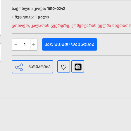
საქონლის კოდი:
1610-0242
1 შეფუთვა:
1 ცალი
გთხოვთ, კალათის გვერდზე, კომენტარის ველში მიუთითო
-
+
ᲙᲐᲚᲐᲗᲐᲨᲘ ᲓᲐᲛᲐᲢᲔᲑᲐ
ᲒᲐᲖᲘᲐᲠᲔᲑᲐ