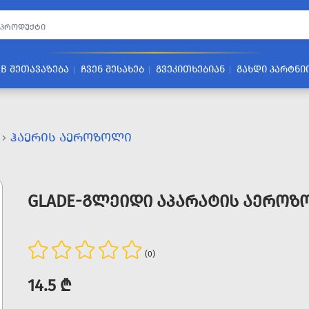
2B ᲨᲔᲗᲐᲕᲐᲖᲔᲑᲐ
ᲩᲕᲔᲜ ᲨᲔᲡᲐᲮᲔᲑ
ᲒᲕᲔᲙᲘᲗᲮᲔᲑᲘᲐᲜ
ᲒᲐᲮᲓᲘ ᲞᲐᲠᲢᲜᲘ
ᲰᲐᲔᲠᲘᲡ ᲐᲔᲠᲝᲖᲝᲚᲘ
GLADE-ᲒᲚᲔᲘᲓᲘ ᲐᲞᲐᲠᲐᲢᲘᲡ ᲐᲔᲠᲝᲖ
(0)
14.5 ₾