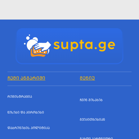
ᲩᲔᲛᲘ ᲐᲜᲒᲐᲠᲘᲨᲘ
ᲛᲔᲜᲘᲣ
ᲠᲔᲒᲘᲡᲢᲠᲐᲪᲘᲐ
ᲩᲕᲔᲜ ᲨᲔᲡᲐᲮᲔᲑ
ᲬᲔᲡᲔᲑᲘ ᲓᲐ ᲞᲘᲠᲝᲑᲔᲑᲘ
ᲒᲕᲔᲙᲘᲗᲮᲔᲑᲘᲐᲜ
ᲓᲐᲑᲠᲣᲜᲔᲑᲘᲡ ᲞᲝᲚᲘᲢᲘᲙᲐ
ᲒᲐᲮᲓᲘ ᲞᲐᲠᲢᲜᲘᲝᲠᲘ