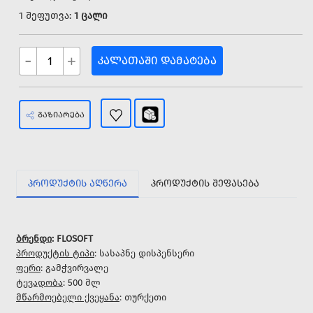
1 შეფუთვა:
1 ცალი
-
+
ᲙᲐᲚᲐᲗᲐᲨᲘ ᲓᲐᲛᲐᲢᲔᲑᲐ
ᲒᲐᲖᲘᲐᲠᲔᲑᲐ
ᲞᲠᲝᲓᲣᲥᲢᲘᲡ ᲐᲦᲬᲔᲠᲐ
ᲞᲠᲝᲓᲣᲥᲢᲘᲡ ᲨᲔᲤᲐᲡᲔᲑᲐ
ბრენდი
: FLOSOFT
პროდუქტის ტიპი
: სასაპნე დისპენსერი
ფერი
: გამჭვირვალე
ტევადობა
: 500 მლ
მწარმოებელი ქვეყანა
: თურქეთი