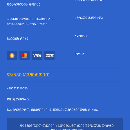
ᲓᲐᲑᲠᲣᲜᲔᲑᲘᲡ ᲤᲝᲠᲛᲐ
ᲡᲬᲠᲐᲤᲘ ᲒᲐᲓᲐᲮᲓᲐ
ᲞᲔᲠᲡᲝᲜᲐᲚᲣᲠᲘ ᲛᲝᲜᲐᲪᲔᲛᲔᲑᲘᲡ
ᲓᲐᲛᲣᲨᲐᲕᲔᲑᲘᲡ ᲞᲝᲚᲘᲢᲘᲙᲐ
ᲑᲚᲝᲒᲘ
ᲡᲐᲘᲢᲘᲡ ᲠᲣᲙᲐ
ᲕᲚᲝᲒᲘ
ᲓᲐᲒᲕᲘᲙᲐᲕᲨᲘᲠᲓᲘᲗ
+995322110626
INFO@SUPTA.GE
ᲡᲐᲥᲐᲠᲗᲕᲔᲚᲝ, ᲗᲑᲘᲚᲘᲡᲘ, Მ. ᲬᲘᲜᲐᲛᲫᲦᲕᲠᲘᲨᲕᲘᲚᲘᲡ Ქ. N162
ᲓᲐᲒᲕᲘᲢᲝᲕᲔᲗ ᲗᲥᲕᲔᲜᲘ ᲡᲐᲙᲝᲜᲢᲐᲥᲢᲝ ᲩᲕᲔᲜ ᲣᲛᲝᲙᲚᲔᲡ ᲓᲠᲝᲨᲘ