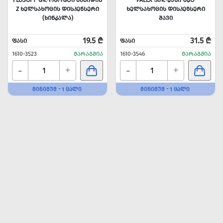
FLOSOFT-ᲤᲚᲝᲡᲝᲤᲢᲘ ᲛᲐᲒᲘᲓᲘᲡ
PALEX-ᲞᲐᲚᲔᲥᲡᲘ ᲖᲔᲢ
Z ᲮᲔᲚᲡᲐᲮᲝᲪᲘᲡ ᲓᲘᲡᲞᲔᲜᲡᲔᲠᲘ
ᲮᲔᲚᲡᲐᲮᲝᲪᲘᲡ ᲓᲘᲡᲞᲔᲜᲡᲔᲠᲘ
(ᲮᲘᲜᲙᲐᲚᲐ)
ᲨᲐᲕᲘ
19.5 ₾
31.5 ₾
ᲤᲐᲡᲘ
ᲤᲐᲡᲘ
1610-3523
ᲛᲐᲠᲐᲒᲨᲘᲐ
1610-3546
ᲛᲐᲠᲐᲒᲨᲘᲐ
-
-
+
+
ᲛᲘᲜᲘᲛᲣᲛ - 1 ᲪᲐᲚᲘ
ᲛᲘᲜᲘᲛᲣᲛ - 1 ᲪᲐᲚᲘ