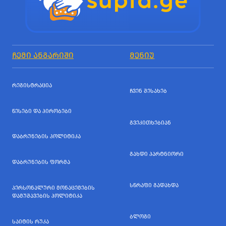
ᲩᲔᲛᲘ ᲐᲜᲒᲐᲠᲘᲨᲘ
ᲛᲔᲜᲘᲣ
ᲠᲔᲒᲘᲡᲢᲠᲐᲪᲘᲐ
ᲩᲕᲔᲜ ᲨᲔᲡᲐᲮᲔᲑ
ᲬᲔᲡᲔᲑᲘ ᲓᲐ ᲞᲘᲠᲝᲑᲔᲑᲘ
ᲒᲕᲔᲙᲘᲗᲮᲔᲑᲘᲐᲜ
ᲓᲐᲑᲠᲣᲜᲔᲑᲘᲡ ᲞᲝᲚᲘᲢᲘᲙᲐ
ᲒᲐᲮᲓᲘ ᲞᲐᲠᲢᲜᲘᲝᲠᲘ
ᲓᲐᲑᲠᲣᲜᲔᲑᲘᲡ ᲤᲝᲠᲛᲐ
ᲡᲬᲠᲐᲤᲘ ᲒᲐᲓᲐᲮᲓᲐ
ᲞᲔᲠᲡᲝᲜᲐᲚᲣᲠᲘ ᲛᲝᲜᲐᲪᲔᲛᲔᲑᲘᲡ
ᲓᲐᲛᲣᲨᲐᲕᲔᲑᲘᲡ ᲞᲝᲚᲘᲢᲘᲙᲐ
ᲑᲚᲝᲒᲘ
ᲡᲐᲘᲢᲘᲡ ᲠᲣᲙᲐ