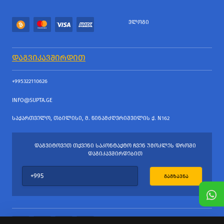
ᲕᲚᲝᲒᲘ
ᲓᲐᲒᲕᲘᲙᲐᲕᲨᲘᲠᲓᲘᲗ
+995322110626
INFO@SUPTA.GE
ᲡᲐᲥᲐᲠᲗᲕᲔᲚᲝ, ᲗᲑᲘᲚᲘᲡᲘ, Მ. ᲬᲘᲜᲐᲛᲫᲦᲕᲠᲘᲨᲕᲘᲚᲘᲡ Ქ. N162
ᲓᲐᲒᲕᲘᲢᲝᲕᲔᲗ ᲗᲥᲕᲔᲜᲘ ᲡᲐᲙᲝᲜᲢᲐᲥᲢᲝ ᲩᲕᲔᲜ ᲣᲛᲝᲙᲚᲔᲡ ᲓᲠᲝᲨᲘ
ᲓᲐᲒᲘᲙᲐᲕᲨᲘᲠᲓᲔᲑᲘᲗ
ᲒᲐᲒᲖᲐᲕᲜᲐ