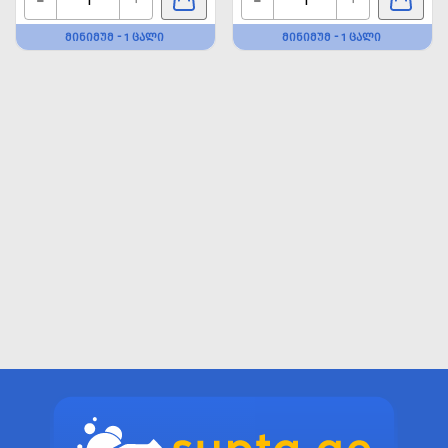
ᲛᲘᲜᲘᲛᲣᲛ - 1 ᲪᲐᲚᲘ
ᲛᲘᲜᲘᲛᲣᲛ - 1 ᲪᲐᲚᲘ