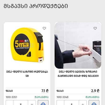
ᲛᲡᲒᲐᲕᲡᲘ ᲞᲠᲝᲓᲣᲥᲢᲔᲑᲘ
DELI-ᲓᲔᲚᲘ ᲡᲐᲖᲝᲛᲘ ᲠᲣᲚᲔᲢᲙᲐ
DELI-ᲓᲔᲚᲘ ᲑᲔᲘᲯᲘᲡ ᲖᲝᲜᲐᲠᲘ
5Მ
ᲒᲐᲭᲘᲛᲕᲐᲓᲘ 80ᲡᲛ-ᲛᲓᲔ NO.8309
7.1 ₾
2.9 ₾
ᲤᲐᲡᲘ
ᲤᲐᲡᲘ
1610-3351
ᲛᲐᲠᲐᲒᲨᲘᲐ
1610-3348
ᲛᲐᲠᲐᲒᲨᲘᲐ
-
-
+
+