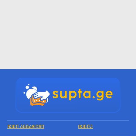
ᲩᲔᲛᲘ ᲐᲜᲒᲐᲠᲘᲨᲘ
ᲛᲔᲜᲘᲣ