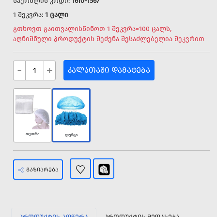
საქონლის კოდი:
1610-1567
1 შეკვრა:
1 ცალი
გთხოვთ გაითვალისწინოთ 1 შეკვრა=100 ცალს,
აღნიშნული პროდუქტის შეძენა შესაძლებელია შეკვრით
-
+
ᲙᲐᲚᲐᲗᲐᲨᲘ ᲓᲐᲛᲐᲢᲔᲑᲐ
თეთრი
ლურჯი
ᲒᲐᲖᲘᲐᲠᲔᲑᲐ