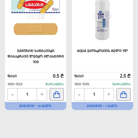
SANTAVIK-ᲡᲐᲜᲢᲐᲕᲘᲙᲘ
AQUA ᲔᲥᲝᲡᲙᲝᲞᲘᲘᲡ ᲒᲔᲚᲘ 1Ლ
ᲓᲐᲡᲐᲙᲠᲐᲕᲘ ᲚᲔᲘᲙᲝ ᲞᲚᲐᲡᲢᲘᲠᲘ
10Ც
0.5 ₾
2.5 ₾
ᲤᲐᲡᲘ
ᲤᲐᲡᲘ
1610-1553
ᲛᲐᲠᲐᲒᲨᲘᲐ
1610-1595
ᲛᲐᲠᲐᲒᲨᲘᲐ
-
-
+
+
ᲛᲘᲜᲘᲛᲣᲛ - 10 ᲪᲐᲚᲘ
ᲛᲘᲜᲘᲛᲣᲛ - 1 ᲪᲐᲚᲘ