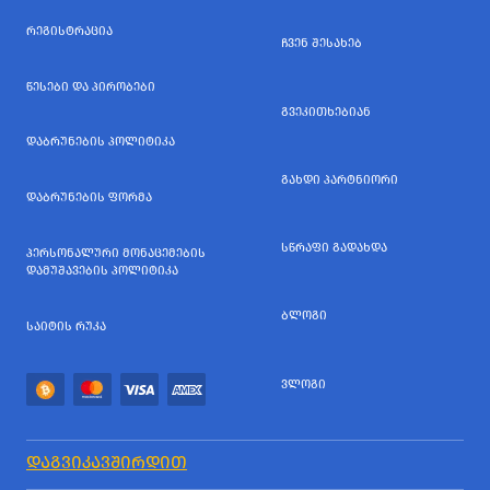
ᲠᲔᲒᲘᲡᲢᲠᲐᲪᲘᲐ
ᲩᲕᲔᲜ ᲨᲔᲡᲐᲮᲔᲑ
ᲬᲔᲡᲔᲑᲘ ᲓᲐ ᲞᲘᲠᲝᲑᲔᲑᲘ
ᲒᲕᲔᲙᲘᲗᲮᲔᲑᲘᲐᲜ
ᲓᲐᲑᲠᲣᲜᲔᲑᲘᲡ ᲞᲝᲚᲘᲢᲘᲙᲐ
ᲒᲐᲮᲓᲘ ᲞᲐᲠᲢᲜᲘᲝᲠᲘ
ᲓᲐᲑᲠᲣᲜᲔᲑᲘᲡ ᲤᲝᲠᲛᲐ
ᲡᲬᲠᲐᲤᲘ ᲒᲐᲓᲐᲮᲓᲐ
ᲞᲔᲠᲡᲝᲜᲐᲚᲣᲠᲘ ᲛᲝᲜᲐᲪᲔᲛᲔᲑᲘᲡ
ᲓᲐᲛᲣᲨᲐᲕᲔᲑᲘᲡ ᲞᲝᲚᲘᲢᲘᲙᲐ
ᲑᲚᲝᲒᲘ
ᲡᲐᲘᲢᲘᲡ ᲠᲣᲙᲐ
ᲕᲚᲝᲒᲘ
ᲓᲐᲒᲕᲘᲙᲐᲕᲨᲘᲠᲓᲘᲗ