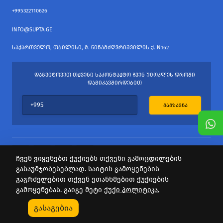
+995322110626
INFO@SUPTA.GE
ᲡᲐᲥᲐᲠᲗᲕᲔᲚᲝ, ᲗᲑᲘᲚᲘᲡᲘ, Მ. ᲬᲘᲜᲐᲛᲫᲦᲕᲠᲘᲨᲕᲘᲚᲘᲡ Ქ. N162
ᲓᲐᲒᲕᲘᲢᲝᲕᲔᲗ ᲗᲥᲕᲔᲜᲘ ᲡᲐᲙᲝᲜᲢᲐᲥᲢᲝ ᲩᲕᲔᲜ ᲣᲛᲝᲙᲚᲔᲡ ᲓᲠᲝᲨᲘ
ᲓᲐᲒᲘᲙᲐᲕᲨᲘᲠᲓᲔᲑᲘᲗ
ᲒᲐᲒᲖᲐᲕᲜᲐ
ჩვენ ვიყენებთ ქუქიებს თქვენი გამოცდილების
გასაუმჯობესებლად. საიტის გამოყენების
ყველა უფლება დაცულია
გაგრძელებით თქვენ ეთანხმებით ქუქიების
საიტის პროვაიდერი Webdoors.ge
გამოყენებას. გაიგე მეტი
ქუქი პოლიტიკა.
0
გასაგებია
Კატეგორიები
Აქციები
Კალათა
Პროფილი