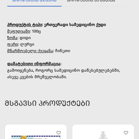
ᲞᲠᲝᲓᲣᲥᲢᲘᲡ ᲐᲦᲬᲔᲠᲐ
ᲞᲠᲝᲓᲣᲥᲢᲘᲡ ᲨᲔᲤᲐᲡᲔᲑᲐ
პროდუქტის ტიპი
: ერთჯერადი სამედიცინო ქუდი
შეფუთვაში
: 100ც
ზომა
: დიდი
ფერი
: ლურჯი
მწარმოებელი ქვეყანა
: ჩინეთი
დამატებითი ინფორმაცია
:
გამოიყენება, როგორც სამედიცინო დაწესებულებებში,
ასევე კვების მრეწველობაში.
ᲛᲡᲒᲐᲕᲡᲘ ᲞᲠᲝᲓᲣᲥᲢᲔᲑᲘ