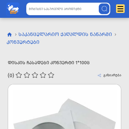
ᲡᲐᲙᲐᲜᲪᲔᲚᲐᲠᲘᲝ ᲥᲐᲦᲐᲚᲓᲘᲡ ᲜᲐᲬᲐᲠᲛᲘ
ᲙᲝᲜᲕᲔᲠᲢᲔᲑᲘ
ᲓᲘᲡᲙᲘᲡ ᲩᲐᲡᲐᲓᲔᲑᲘ ᲙᲝᲜᲕᲔᲠᲢᲘ 1*100Ც
(0)
გაზიარება