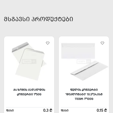
ᲛᲡᲒᲐᲕᲡᲘ ᲞᲠᲝᲓᲣᲥᲢᲔᲑᲘ
A4 ᲖᲝᲛᲘᲡ ᲥᲐᲦᲐᲚᲓᲘᲡ
ᲤᲣᲚᲘᲡ ᲙᲝᲜᲕᲔᲠᲢᲘ
ᲙᲝᲜᲕᲔᲠᲢᲘ 1*50Ც
'ᲓᲘᲞᲚᲝᲛᲐᲢᲘ' 10.5*24.0ᲡᲛ
110ᲒᲠ 1*100Ც
0.3 ₾
0.15 ₾
ᲤᲐᲡᲘ
ᲤᲐᲡᲘ