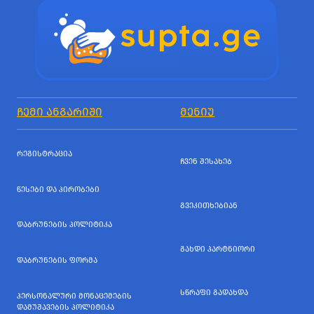
ᲩᲔᲛᲘ ᲐᲜᲒᲐᲠᲘᲨᲘ
ᲛᲔᲜᲘᲣ
ᲠᲔᲒᲘᲡᲢᲠᲐᲪᲘᲐ
ᲩᲕᲔᲜ ᲨᲔᲡᲐᲮᲔᲑ
ᲬᲔᲡᲔᲑᲘ ᲓᲐ ᲞᲘᲠᲝᲑᲔᲑᲘ
ᲒᲕᲔᲙᲘᲗᲮᲔᲑᲘᲐᲜ
ᲓᲐᲑᲠᲣᲜᲔᲑᲘᲡ ᲞᲝᲚᲘᲢᲘᲙᲐ
ᲒᲐᲮᲓᲘ ᲞᲐᲠᲢᲜᲘᲝᲠᲘ
ᲓᲐᲑᲠᲣᲜᲔᲑᲘᲡ ᲤᲝᲠᲛᲐ
ᲡᲬᲠᲐᲤᲘ ᲒᲐᲓᲐᲮᲓᲐ
ᲞᲔᲠᲡᲝᲜᲐᲚᲣᲠᲘ ᲛᲝᲜᲐᲪᲔᲛᲔᲑᲘᲡ
ᲓᲐᲛᲣᲨᲐᲕᲔᲑᲘᲡ ᲞᲝᲚᲘᲢᲘᲙᲐ