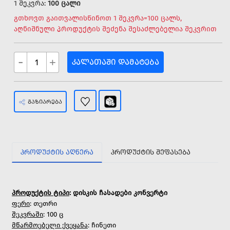
1 შეკვრა:
100 ცალი
გთხოვთ გაითვალისწინოთ 1 შეკვრა=100 ცალს,
აღნიშნული პროდუქტის შეძენა შესაძლებელია შეკვრით
-
+
ᲙᲐᲚᲐᲗᲐᲨᲘ ᲓᲐᲛᲐᲢᲔᲑᲐ
ᲒᲐᲖᲘᲐᲠᲔᲑᲐ
ᲞᲠᲝᲓᲣᲥᲢᲘᲡ ᲐᲦᲬᲔᲠᲐ
ᲞᲠᲝᲓᲣᲥᲢᲘᲡ ᲨᲔᲤᲐᲡᲔᲑᲐ
პროდუქტის ტიპი
: დისკის ჩასადები კონვერტი
ფერი
: თეთრი
შეკვრაში
: 100 ც
მწარმოებელი ქვეყანა
: ჩინეთი