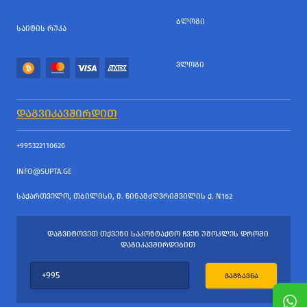
ᲑᲚᲝᲒᲘ
ᲡᲐᲘᲢᲘᲡ ᲠᲣᲙᲐ
ᲕᲚᲝᲒᲘ
ᲓᲐᲒᲕᲘᲙᲐᲕᲨᲘᲠᲓᲘᲗ
+995322110626
INFO@SUPTA.GE
ᲡᲐᲥᲐᲠᲗᲕᲔᲚᲝ, ᲗᲑᲘᲚᲘᲡᲘ, Მ. ᲬᲘᲜᲐᲛᲫᲦᲕᲠᲘᲨᲕᲘᲚᲘᲡ Ქ. N162
ᲓᲐᲒᲕᲘᲢᲝᲕᲔᲗ ᲗᲥᲕᲔᲜᲘ ᲡᲐᲙᲝᲜᲢᲐᲥᲢᲝ ᲩᲕᲔᲜ ᲣᲛᲝᲙᲚᲔᲡ ᲓᲠᲝᲨᲘ
ᲓᲐᲒᲘᲙᲐᲕᲨᲘᲠᲓᲔᲑᲘᲗ
ᲒᲐᲒᲖᲐᲕᲜᲐ