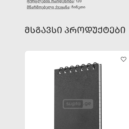
ფურცლების რაოდენობა
: 120
მწარმოებელი ქვეყანა
: ჩინეთი
ᲛᲡᲒᲐᲕᲡᲘ ᲞᲠᲝᲓᲣᲥᲢᲔᲑᲘ