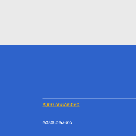
ᲩᲔᲛᲘ ᲐᲜᲒᲐᲠᲘᲨᲘ
ᲠᲔᲒᲘᲡᲢᲠᲐᲪᲘᲐ