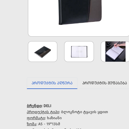
ᲞᲠᲝᲓᲣᲥᲢᲘᲡ ᲐᲦᲬᲔᲠᲐ
ᲞᲠᲝᲓᲣᲥᲢᲘᲡ ᲨᲔᲤᲐᲡᲔᲑᲐ
ბრენდი
: DELI
პროდუქტის ტიპი
: ბლოკნოტი ტყავის ყდით
ფორმატი
: ხაზიანი
ზომა
: A5 - 19*13სმ