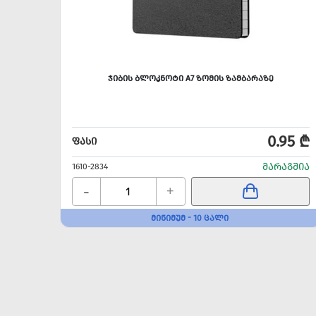
ᲯᲘᲑᲘᲡ ᲑᲚᲝᲙᲜᲝᲢᲘ A7 ᲖᲝᲛᲘᲡ ᲖᲐᲛᲑᲐᲠᲐᲖᲔ
0.95 ₾
ᲤᲐᲡᲘ
ᲛᲐᲠᲐᲒᲨᲘᲐ
1610-2834
-
+
ᲛᲘᲜᲘᲛᲣᲛ - 10 ᲪᲐᲚᲘ