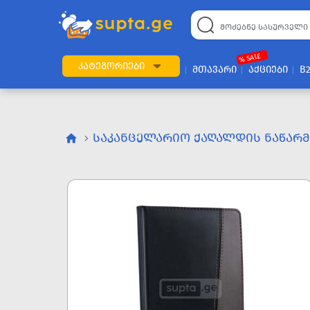
% SALE
ᲙᲐᲢᲔᲒᲝᲠᲘᲔᲑᲘ
ᲛᲗᲐᲕᲐᲠᲘ
ᲐᲥᲪᲘᲔᲑᲘ
B
ᲡᲐᲙᲐᲜᲪᲔᲚᲐᲠᲘᲝ ᲥᲐᲦᲐᲚᲓᲘᲡ ᲜᲐᲬᲐᲠᲛ