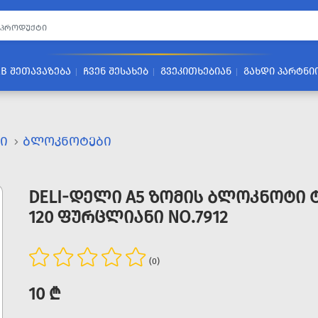
2B ᲨᲔᲗᲐᲕᲐᲖᲔᲑᲐ
ᲩᲕᲔᲜ ᲨᲔᲡᲐᲮᲔᲑ
ᲒᲕᲔᲙᲘᲗᲮᲔᲑᲘᲐᲜ
ᲒᲐᲮᲓᲘ ᲞᲐᲠᲢᲜᲘ
Ი
ᲑᲚᲝᲙᲜᲝᲢᲔᲑᲘ
DELI-ᲓᲔᲚᲘ A5 ᲖᲝᲛᲘᲡ ᲑᲚᲝᲙᲜᲝᲢᲘ 
120 ᲤᲣᲠᲪᲚᲘᲐᲜᲘ NO.7912
(0)
10 ₾