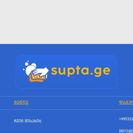
ᲛᲔᲜᲘᲣ
ᲓᲐᲒᲕ
+99532
ᲩᲕᲔᲜ ᲨᲔᲡᲐᲮᲔᲑ
INFO@