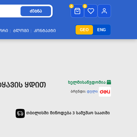
0
0
ᲫᲔᲑᲜᲐ
GEO
ENG
ᲝᲠᲘ
ᲑᲚᲝᲒᲘ
ᲙᲝᲜᲢᲐᲥᲢᲘ
ხელმისაწვდომია
ᲢᲧᲐᲕᲘᲡ ᲧᲓᲘᲗ
ბრენდი:
დელი
თბილისში მიწოდება 3 სამუშაო საათში