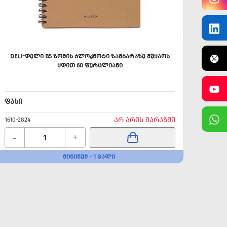
DELI-ᲓᲔᲚᲘ B5 ᲖᲝᲛᲘᲡ ᲑᲚᲝᲙᲜᲝᲢᲘ ᲖᲐᲛᲑᲐᲠᲐᲖᲔ ᲛᲣᲧᲐᲝᲡ
A
ᲧᲓᲘᲗ 60 ᲤᲣᲠᲪᲚᲘᲐᲜᲘ
ᲤᲐᲡᲘ
ᲤᲐᲡᲘ
ᲐᲠ ᲐᲠᲘᲡ ᲛᲐᲠᲐᲒᲨᲘ
1610-2824
1610-2
-
-
+
ᲛᲘᲜᲘᲛᲣᲛ - 1 ᲪᲐᲚᲘ