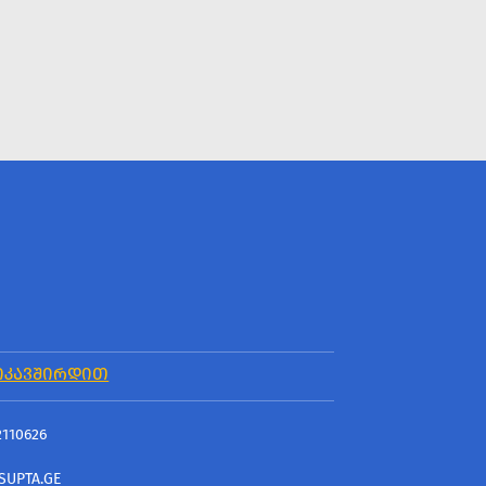
ᲘᲙᲐᲕᲨᲘᲠᲓᲘᲗ
2110626
SUPTA.GE