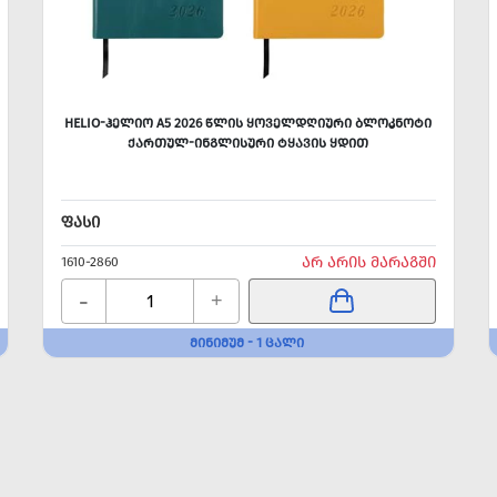
HELIO-ᲰᲔᲚᲘᲝ A5 2026 ᲬᲚᲘᲡ ᲧᲝᲕᲔᲚᲓᲦᲘᲣᲠᲘ ᲑᲚᲝᲙᲜᲝᲢᲘ
ᲥᲐᲠᲗᲣᲚ-ᲘᲜᲒᲚᲘᲡᲣᲠᲘ ᲢᲧᲐᲕᲘᲡ ᲧᲓᲘᲗ
ᲤᲐᲡᲘ
ᲐᲠ ᲐᲠᲘᲡ ᲛᲐᲠᲐᲒᲨᲘ
1610-2860
-
+
ᲛᲘᲜᲘᲛᲣᲛ - 1 ᲪᲐᲚᲘ