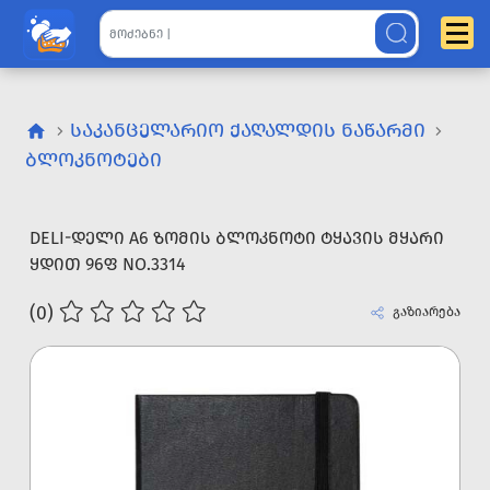
ᲡᲐᲙᲐᲜᲪᲔᲚᲐᲠᲘᲝ ᲥᲐᲦᲐᲚᲓᲘᲡ ᲜᲐᲬᲐᲠᲛᲘ
ᲑᲚᲝᲙᲜᲝᲢᲔᲑᲘ
DELI-ᲓᲔᲚᲘ A6 ᲖᲝᲛᲘᲡ ᲑᲚᲝᲙᲜᲝᲢᲘ ᲢᲧᲐᲕᲘᲡ ᲛᲧᲐᲠᲘ
ᲧᲓᲘᲗ 96Ფ NO.3314
(0)
გაზიარება