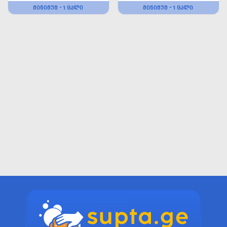
ᲛᲘᲜᲘᲛᲣᲛ - 1 ᲪᲐᲚᲘ
ᲛᲘᲜᲘᲛᲣᲛ - 1 ᲪᲐᲚᲘ