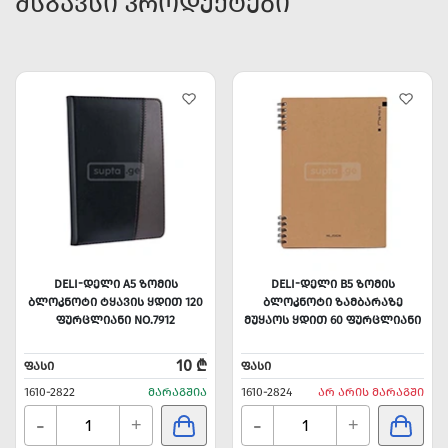
ᲛᲡᲒᲐᲕᲡᲘ ᲞᲠᲝᲓᲣᲥᲢᲔᲑᲘ
DELI-ᲓᲔᲚᲘ A5 ᲖᲝᲛᲘᲡ
DELI-ᲓᲔᲚᲘ B5 ᲖᲝᲛᲘᲡ
ᲑᲚᲝᲙᲜᲝᲢᲘ ᲢᲧᲐᲕᲘᲡ ᲧᲓᲘᲗ 120
ᲑᲚᲝᲙᲜᲝᲢᲘ ᲖᲐᲛᲑᲐᲠᲐᲖᲔ
ᲤᲣᲠᲪᲚᲘᲐᲜᲘ NO.7912
ᲛᲣᲧᲐᲝᲡ ᲧᲓᲘᲗ 60 ᲤᲣᲠᲪᲚᲘᲐᲜᲘ
10 ₾
ᲤᲐᲡᲘ
ᲤᲐᲡᲘ
1610-2822
ᲛᲐᲠᲐᲒᲨᲘᲐ
1610-2824
ᲐᲠ ᲐᲠᲘᲡ ᲛᲐᲠᲐᲒᲨᲘ
-
-
+
+