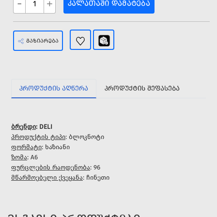
-
+
ᲙᲐᲚᲐᲗᲐᲨᲘ ᲓᲐᲛᲐᲢᲔᲑᲐ
ᲒᲐᲖᲘᲐᲠᲔᲑᲐ
ᲞᲠᲝᲓᲣᲥᲢᲘᲡ ᲐᲦᲬᲔᲠᲐ
ᲞᲠᲝᲓᲣᲥᲢᲘᲡ ᲨᲔᲤᲐᲡᲔᲑᲐ
ბრენდი
: DELI
პროდუქტის ტიპი
: ბლოკნოტი
ფორმატი
: ხაზიანი
ზომა
: A6
ფურცლების რაოდენობა
: 96
მწარმოებელი ქვეყანა
: ჩინეთი