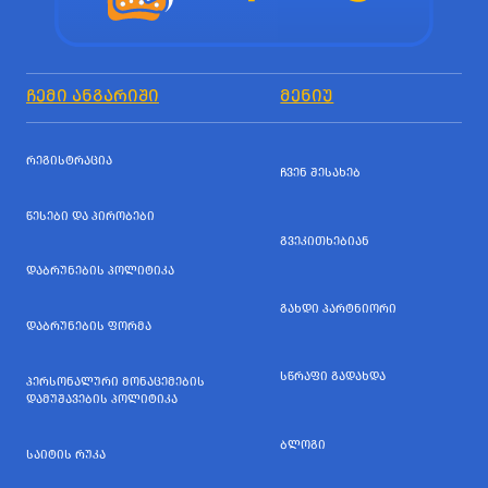
ᲩᲔᲛᲘ ᲐᲜᲒᲐᲠᲘᲨᲘ
ᲛᲔᲜᲘᲣ
ᲠᲔᲒᲘᲡᲢᲠᲐᲪᲘᲐ
ᲩᲕᲔᲜ ᲨᲔᲡᲐᲮᲔᲑ
ᲬᲔᲡᲔᲑᲘ ᲓᲐ ᲞᲘᲠᲝᲑᲔᲑᲘ
ᲒᲕᲔᲙᲘᲗᲮᲔᲑᲘᲐᲜ
ᲓᲐᲑᲠᲣᲜᲔᲑᲘᲡ ᲞᲝᲚᲘᲢᲘᲙᲐ
ᲒᲐᲮᲓᲘ ᲞᲐᲠᲢᲜᲘᲝᲠᲘ
ᲓᲐᲑᲠᲣᲜᲔᲑᲘᲡ ᲤᲝᲠᲛᲐ
ᲡᲬᲠᲐᲤᲘ ᲒᲐᲓᲐᲮᲓᲐ
ᲞᲔᲠᲡᲝᲜᲐᲚᲣᲠᲘ ᲛᲝᲜᲐᲪᲔᲛᲔᲑᲘᲡ
ᲓᲐᲛᲣᲨᲐᲕᲔᲑᲘᲡ ᲞᲝᲚᲘᲢᲘᲙᲐ
ᲑᲚᲝᲒᲘ
ᲡᲐᲘᲢᲘᲡ ᲠᲣᲙᲐ