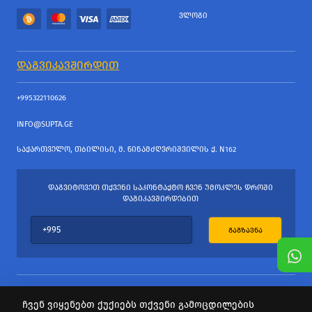
ᲕᲚᲝᲒᲘ
ᲓᲐᲒᲕᲘᲙᲐᲕᲨᲘᲠᲓᲘᲗ
+995322110626
INFO@SUPTA.GE
ᲡᲐᲥᲐᲠᲗᲕᲔᲚᲝ, ᲗᲑᲘᲚᲘᲡᲘ, Მ. ᲬᲘᲜᲐᲛᲫᲦᲕᲠᲘᲨᲕᲘᲚᲘᲡ Ქ. N162
ᲓᲐᲒᲕᲘᲢᲝᲕᲔᲗ ᲗᲥᲕᲔᲜᲘ ᲡᲐᲙᲝᲜᲢᲐᲥᲢᲝ ᲩᲕᲔᲜ ᲣᲛᲝᲙᲚᲔᲡ ᲓᲠᲝᲨᲘ
ᲓᲐᲒᲘᲙᲐᲕᲨᲘᲠᲓᲔᲑᲘᲗ
ᲒᲐᲒᲖᲐᲕᲜᲐ
ჩვენ ვიყენებთ ქუქიებს თქვენი გამოცდილების