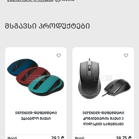
ᲛᲡᲒᲐᲕᲡᲘ ᲞᲠᲝᲓᲣᲥᲢᲔᲑᲘ
DEFENDER-ᲓᲔᲤᲔᲜᲓᲔᲠᲘ
DEFENDER-ᲓᲔᲤᲔᲜᲓᲔᲠᲘ
ᲣᲙᲐᲑᲔᲚᲝ ᲛᲐᲣᲡᲘ
ᲙᲝᲛᲞᲘᲣᲢᲔᲠᲘᲡ ᲛᲐᲣᲡᲘ 3
ᲦᲘᲚᲐᲙᲘᲗ ᲡᲐᲓᲔᲜᲘᲐᲜᲘ
29.2 ₾
18.75 ₾
ᲤᲐᲡᲘ
ᲤᲐᲡᲘ