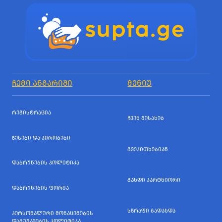
ᲩᲔᲛᲘ ᲐᲜᲒᲐᲠᲘᲨᲘ
ᲛᲔᲜᲘᲣ
ᲠᲔᲒᲘᲡᲢᲠᲐᲪᲘᲐ
ᲩᲕᲔᲜ ᲨᲔᲡᲐᲮᲔᲑ
ᲬᲔᲡᲔᲑᲘ ᲓᲐ ᲞᲘᲠᲝᲑᲔᲑᲘ
ᲒᲕᲔᲙᲘᲗᲮᲔᲑᲘᲐᲜ
ᲓᲐᲑᲠᲣᲜᲔᲑᲘᲡ ᲞᲝᲚᲘᲢᲘᲙᲐ
ᲒᲐᲮᲓᲘ ᲞᲐᲠᲢᲜᲘᲝᲠᲘ
ᲓᲐᲑᲠᲣᲜᲔᲑᲘᲡ ᲤᲝᲠᲛᲐ
ᲡᲬᲠᲐᲤᲘ ᲒᲐᲓᲐᲮᲓᲐ
ᲞᲔᲠᲡᲝᲜᲐᲚᲣᲠᲘ ᲛᲝᲜᲐᲪᲔᲛᲔᲑᲘᲡ
ᲓᲐᲛᲣᲨᲐᲕᲔᲑᲘᲡ ᲞᲝᲚᲘᲢᲘᲙᲐ