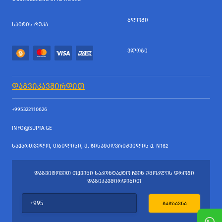
ᲑᲚᲝᲒᲘ
ᲡᲐᲘᲢᲘᲡ ᲠᲣᲙᲐ
ᲕᲚᲝᲒᲘ
ᲓᲐᲒᲕᲘᲙᲐᲕᲨᲘᲠᲓᲘᲗ
+995322110626
INFO@SUPTA.GE
ᲡᲐᲥᲐᲠᲗᲕᲔᲚᲝ, ᲗᲑᲘᲚᲘᲡᲘ, Მ. ᲬᲘᲜᲐᲛᲫᲦᲕᲠᲘᲨᲕᲘᲚᲘᲡ Ქ. N162
ᲓᲐᲒᲕᲘᲢᲝᲕᲔᲗ ᲗᲥᲕᲔᲜᲘ ᲡᲐᲙᲝᲜᲢᲐᲥᲢᲝ ᲩᲕᲔᲜ ᲣᲛᲝᲙᲚᲔᲡ ᲓᲠᲝᲨᲘ
ᲓᲐᲒᲘᲙᲐᲕᲨᲘᲠᲓᲔᲑᲘᲗ
ᲒᲐᲒᲖᲐᲕᲜᲐ