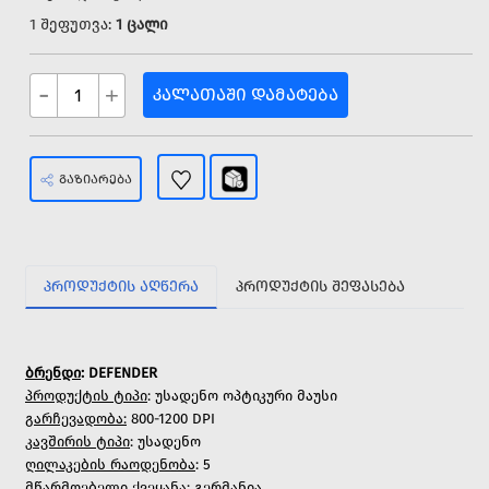
1 შეფუთვა:
1 ცალი
-
+
ᲙᲐᲚᲐᲗᲐᲨᲘ ᲓᲐᲛᲐᲢᲔᲑᲐ
ᲒᲐᲖᲘᲐᲠᲔᲑᲐ
ᲞᲠᲝᲓᲣᲥᲢᲘᲡ ᲐᲦᲬᲔᲠᲐ
ᲞᲠᲝᲓᲣᲥᲢᲘᲡ ᲨᲔᲤᲐᲡᲔᲑᲐ
ბრენდი
: DEFENDER
პროდუქტის ტიპი
: უსადენო ოპტიკური მაუსი
გარჩევადობა:
800-1200 DPI
კავშირის ტიპი
: უსადენო
ღილაკების რაოდენობა
: 5
მწარმოებელი ქვეყანა
: გერმანია