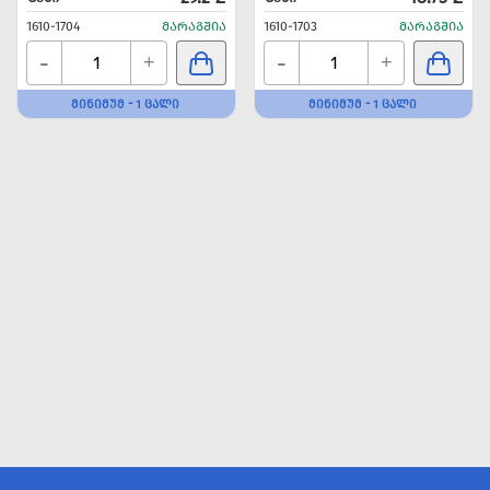
1610-1704
ᲛᲐᲠᲐᲒᲨᲘᲐ
1610-1703
ᲛᲐᲠᲐᲒᲨᲘᲐ
-
-
+
+
ᲛᲘᲜᲘᲛᲣᲛ - 1 ᲪᲐᲚᲘ
ᲛᲘᲜᲘᲛᲣᲛ - 1 ᲪᲐᲚᲘ