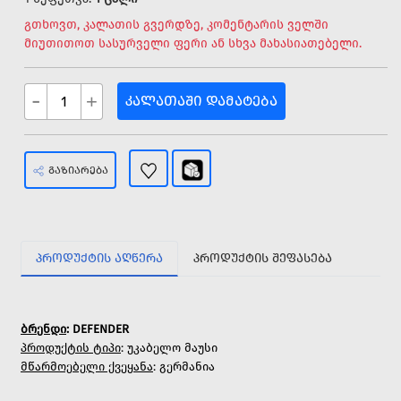
გთხოვთ, კალათის გვერდზე, კომენტარის ველში
მიუთითოთ სასურველი ფერი ან სხვა მახასიათებელი.
-
+
ᲙᲐᲚᲐᲗᲐᲨᲘ ᲓᲐᲛᲐᲢᲔᲑᲐ
ᲒᲐᲖᲘᲐᲠᲔᲑᲐ
ᲞᲠᲝᲓᲣᲥᲢᲘᲡ ᲐᲦᲬᲔᲠᲐ
ᲞᲠᲝᲓᲣᲥᲢᲘᲡ ᲨᲔᲤᲐᲡᲔᲑᲐ
ბრენდი
: DEFENDER
პროდუქტის ტიპი
: უკაბელო მაუსი
მწარმოებელი ქვეყანა
: გერმანია