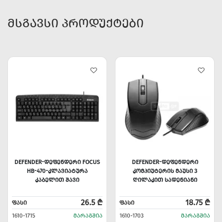
ᲛᲡᲒᲐᲕᲡᲘ ᲞᲠᲝᲓᲣᲥᲢᲔᲑᲘ
DEFENDER-ᲓᲔᲤᲔᲜᲓᲔᲠᲘ FOCUS
DEFENDER-ᲓᲔᲤᲔᲜᲓᲔᲠᲘ
HB-470-ᲙᲚᲐᲕᲘᲐᲢᲣᲠᲐ
ᲙᲝᲛᲞᲘᲣᲢᲔᲠᲘᲡ ᲛᲐᲣᲡᲘ 3
ᲙᲐᲑᲔᲚᲘᲗ ᲨᲐᲕᲘ
ᲦᲘᲚᲐᲙᲘᲗ ᲡᲐᲓᲔᲜᲘᲐᲜᲘ
26.5 ₾
18.75 ₾
ᲤᲐᲡᲘ
ᲤᲐᲡᲘ
1610-1715
ᲛᲐᲠᲐᲒᲨᲘᲐ
1610-1703
ᲛᲐᲠᲐᲒᲨᲘᲐ