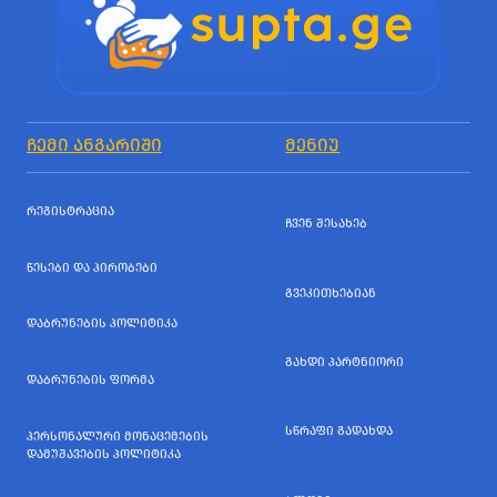
ᲩᲔᲛᲘ ᲐᲜᲒᲐᲠᲘᲨᲘ
ᲛᲔᲜᲘᲣ
ᲠᲔᲒᲘᲡᲢᲠᲐᲪᲘᲐ
ᲩᲕᲔᲜ ᲨᲔᲡᲐᲮᲔᲑ
ᲬᲔᲡᲔᲑᲘ ᲓᲐ ᲞᲘᲠᲝᲑᲔᲑᲘ
ᲒᲕᲔᲙᲘᲗᲮᲔᲑᲘᲐᲜ
ᲓᲐᲑᲠᲣᲜᲔᲑᲘᲡ ᲞᲝᲚᲘᲢᲘᲙᲐ
ᲒᲐᲮᲓᲘ ᲞᲐᲠᲢᲜᲘᲝᲠᲘ
ᲓᲐᲑᲠᲣᲜᲔᲑᲘᲡ ᲤᲝᲠᲛᲐ
ᲡᲬᲠᲐᲤᲘ ᲒᲐᲓᲐᲮᲓᲐ
ᲞᲔᲠᲡᲝᲜᲐᲚᲣᲠᲘ ᲛᲝᲜᲐᲪᲔᲛᲔᲑᲘᲡ
ᲓᲐᲛᲣᲨᲐᲕᲔᲑᲘᲡ ᲞᲝᲚᲘᲢᲘᲙᲐ