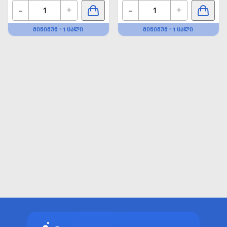
-
-
+
+
ᲛᲘᲜᲘᲛᲣᲛ - 1 ᲪᲐᲚᲘ
ᲛᲘᲜᲘᲛᲣᲛ - 1 ᲪᲐᲚᲘ