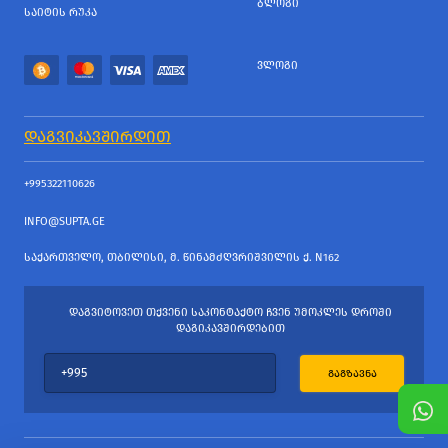
ᲑᲚᲝᲒᲘ
ᲡᲐᲘᲢᲘᲡ ᲠᲣᲙᲐ
ᲕᲚᲝᲒᲘ
ᲓᲐᲒᲕᲘᲙᲐᲕᲨᲘᲠᲓᲘᲗ
+995322110626
INFO@SUPTA.GE
ᲡᲐᲥᲐᲠᲗᲕᲔᲚᲝ, ᲗᲑᲘᲚᲘᲡᲘ, Მ. ᲬᲘᲜᲐᲛᲫᲦᲕᲠᲘᲨᲕᲘᲚᲘᲡ Ქ. N162
ᲓᲐᲒᲕᲘᲢᲝᲕᲔᲗ ᲗᲥᲕᲔᲜᲘ ᲡᲐᲙᲝᲜᲢᲐᲥᲢᲝ ᲩᲕᲔᲜ ᲣᲛᲝᲙᲚᲔᲡ ᲓᲠᲝᲨᲘ
ᲓᲐᲒᲘᲙᲐᲕᲨᲘᲠᲓᲔᲑᲘᲗ
ᲒᲐᲒᲖᲐᲕᲜᲐ