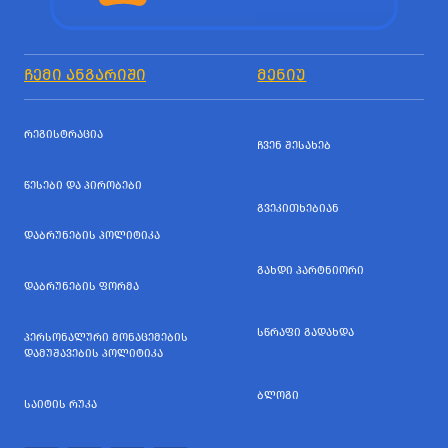
ᲩᲔᲛᲘ ᲐᲜᲒᲐᲠᲘᲨᲘ
ᲛᲔᲜᲘᲣ
ᲠᲔᲒᲘᲡᲢᲠᲐᲪᲘᲐ
ᲩᲕᲔᲜ ᲨᲔᲡᲐᲮᲔᲑ
ᲬᲔᲡᲔᲑᲘ ᲓᲐ ᲞᲘᲠᲝᲑᲔᲑᲘ
ᲒᲕᲔᲙᲘᲗᲮᲔᲑᲘᲐᲜ
ᲓᲐᲑᲠᲣᲜᲔᲑᲘᲡ ᲞᲝᲚᲘᲢᲘᲙᲐ
ᲒᲐᲮᲓᲘ ᲞᲐᲠᲢᲜᲘᲝᲠᲘ
ᲓᲐᲑᲠᲣᲜᲔᲑᲘᲡ ᲤᲝᲠᲛᲐ
ᲡᲬᲠᲐᲤᲘ ᲒᲐᲓᲐᲮᲓᲐ
ᲞᲔᲠᲡᲝᲜᲐᲚᲣᲠᲘ ᲛᲝᲜᲐᲪᲔᲛᲔᲑᲘᲡ
ᲓᲐᲛᲣᲨᲐᲕᲔᲑᲘᲡ ᲞᲝᲚᲘᲢᲘᲙᲐ
ᲑᲚᲝᲒᲘ
ᲡᲐᲘᲢᲘᲡ ᲠᲣᲙᲐ