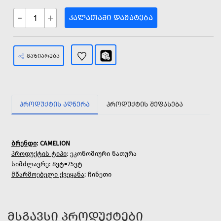
-
+
ᲙᲐᲚᲐᲗᲐᲨᲘ ᲓᲐᲛᲐᲢᲔᲑᲐ
ᲒᲐᲖᲘᲐᲠᲔᲑᲐ
ᲞᲠᲝᲓᲣᲥᲢᲘᲡ ᲐᲦᲬᲔᲠᲐ
ᲞᲠᲝᲓᲣᲥᲢᲘᲡ ᲨᲔᲤᲐᲡᲔᲑᲐ
ბრენდი
: CAMELION
პროდუქტის ტიპი
: ეკონომიური ნათურა
სიმძლავრე
: 8ვტ=75ვტ
მწარმოებელი ქვეყანა
: ჩინეთი
ᲛᲡᲒᲐᲕᲡᲘ ᲞᲠᲝᲓᲣᲥᲢᲔᲑᲘ