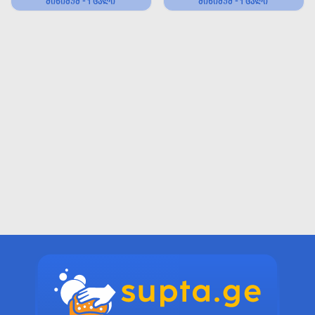
ᲛᲘᲜᲘᲛᲣᲛ - 1 ᲪᲐᲚᲘ
ᲛᲘᲜᲘᲛᲣᲛ - 1 ᲪᲐᲚᲘ