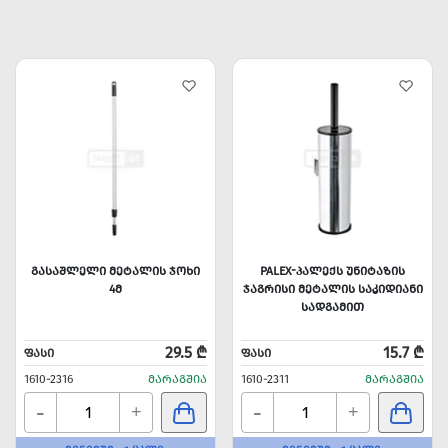
ᲒᲐᲡᲐᲨᲚᲔᲚᲘ ᲛᲔᲢᲐᲚᲘᲡ ᲯᲝᲮᲘ
PALEX-ᲞᲐᲚᲔᲥᲡ ᲣᲜᲘᲢᲐᲖᲘᲡ
4Მ
ᲯᲐᲒᲠᲘᲡᲘ ᲛᲔᲢᲐᲚᲘᲡ ᲡᲐᲙᲘᲓᲘᲐᲜᲘ
ᲡᲐᲓᲒᲐᲛᲘᲗ
29.5 ₾
15.7 ₾
ᲤᲐᲡᲘ
ᲤᲐᲡᲘ
1610-2316
ᲛᲐᲠᲐᲒᲨᲘᲐ
1610-2311
ᲛᲐᲠᲐᲒᲨᲘᲐ
-
-
+
+