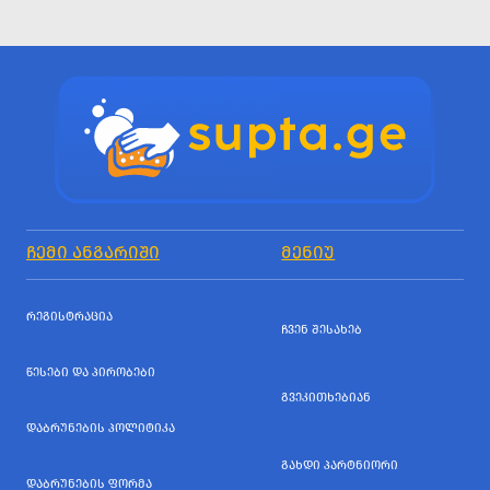
ᲩᲔᲛᲘ ᲐᲜᲒᲐᲠᲘᲨᲘ
ᲛᲔᲜᲘᲣ
ᲠᲔᲒᲘᲡᲢᲠᲐᲪᲘᲐ
ᲩᲕᲔᲜ ᲨᲔᲡᲐᲮᲔᲑ
ᲬᲔᲡᲔᲑᲘ ᲓᲐ ᲞᲘᲠᲝᲑᲔᲑᲘ
ᲒᲕᲔᲙᲘᲗᲮᲔᲑᲘᲐᲜ
ᲓᲐᲑᲠᲣᲜᲔᲑᲘᲡ ᲞᲝᲚᲘᲢᲘᲙᲐ
ᲒᲐᲮᲓᲘ ᲞᲐᲠᲢᲜᲘᲝᲠᲘ
ᲓᲐᲑᲠᲣᲜᲔᲑᲘᲡ ᲤᲝᲠᲛᲐ