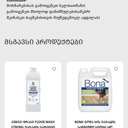
მოხმარებისას გამოიყენეთ ხელთათმანი!
გამოიყენეთ მხოლოდ დანიშნულებისამებრ!
შეინახეთ ბავშებისთვის მიუწვდემოელ ადგილას!
ᲛᲡᲒᲐᲕᲡᲘ ᲞᲠᲝᲓᲣᲥᲢᲔᲑᲘ
GRASS-ᲒᲠᲐᲡᲘ FLOOR WASH
BONA-ᲑᲝᲜᲐ ᲮᲘᲡ ᲘᲐᲢᲐᲙᲘᲡ
STRONG ᲘᲐᲢᲐᲙᲘᲡ ᲡᲐᲠᲔᲪᲮᲘ
ᲡᲐᲬᲛᲔᲜᲓᲘ ᲡᲘᲗᲮᲔ 4Ლ