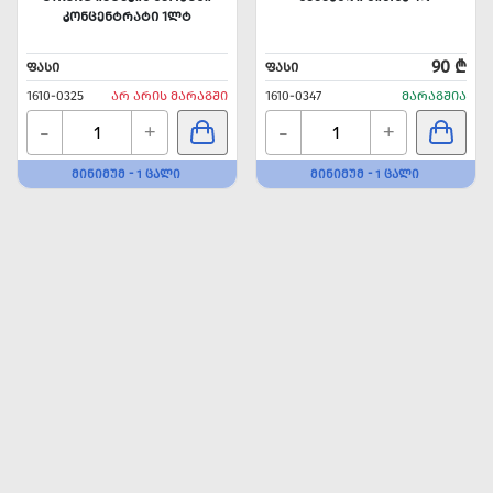
ᲙᲝᲜᲪᲔᲜᲢᲠᲐᲢᲘ 1ᲚᲢ
90 ₾
ᲤᲐᲡᲘ
ᲤᲐᲡᲘ
1610-0325
ᲐᲠ ᲐᲠᲘᲡ ᲛᲐᲠᲐᲒᲨᲘ
1610-0347
ᲛᲐᲠᲐᲒᲨᲘᲐ
-
-
+
+
ᲛᲘᲜᲘᲛᲣᲛ - 1 ᲪᲐᲚᲘ
ᲛᲘᲜᲘᲛᲣᲛ - 1 ᲪᲐᲚᲘ