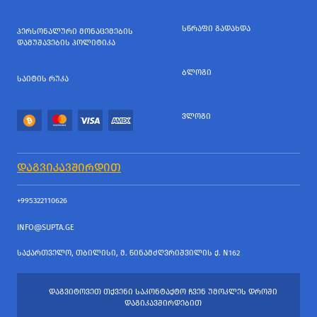
ᲡᲬᲠᲐᲤᲘ ᲒᲐᲓᲐᲮᲓᲐ
ᲞᲔᲠᲡᲝᲜᲐᲚᲣᲠᲘ ᲛᲝᲜᲐᲪᲔᲛᲔᲑᲘᲡ
ᲓᲐᲛᲣᲨᲐᲕᲔᲑᲘᲡ ᲞᲝᲚᲘᲢᲘᲙᲐ
ᲑᲚᲝᲒᲘ
ᲡᲐᲘᲢᲘᲡ ᲠᲣᲙᲐ
ᲕᲚᲝᲒᲘ
ᲓᲐᲒᲕᲘᲙᲐᲕᲨᲘᲠᲓᲘᲗ
+995322110626
INFO@SUPTA.GE
ᲡᲐᲥᲐᲠᲗᲕᲔᲚᲝ, ᲗᲑᲘᲚᲘᲡᲘ, Მ. ᲬᲘᲜᲐᲛᲫᲦᲕᲠᲘᲨᲕᲘᲚᲘᲡ Ქ. N162
ᲓᲐᲒᲕᲘᲢᲝᲕᲔᲗ ᲗᲥᲕᲔᲜᲘ ᲡᲐᲙᲝᲜᲢᲐᲥᲢᲝ ᲩᲕᲔᲜ ᲣᲛᲝᲙᲚᲔᲡ ᲓᲠᲝᲨᲘ
ᲓᲐᲒᲘᲙᲐᲕᲨᲘᲠᲓᲔᲑᲘᲗ