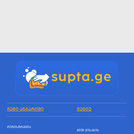
ᲩᲔᲛᲘ ᲐᲜᲒᲐᲠᲘᲨᲘ
ᲛᲔᲜᲘᲣ
ᲠᲔᲒᲘᲡᲢᲠᲐᲪᲘᲐ
ᲩᲕᲔᲜ ᲨᲔᲡᲐᲮᲔᲑ