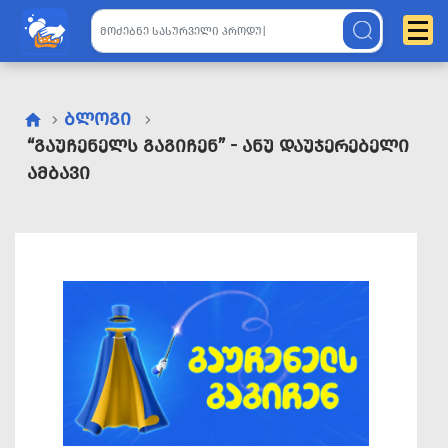
ᲑᲚᲝᲒᲘ
“ᲒᲐᲣᲩᲔᲜᲔᲚᲡ ᲒᲐᲒᲘᲩᲔᲜ” - ᲐᲜᲣ ᲓᲐᲣᲯᲔᲠᲔᲑᲔᲚᲘ
ᲐᲛᲑᲐᲕᲘ